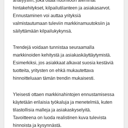
analyysiin, joka ottaa huomioon aiemmat
hintakehitykset, kilpailutilanteen ja asiakasarvot.
Ennustaminen voi auttaa yrityksiä
valmistautumaan tuleviin markkinamuutoksiin ja
säilyttämään kilpailukykynsä.
Trendejä voidaan tunnistaa seuraamalla
markkinoiden kehitystä ja asiakaskäyttäytymistä.
Esimerkiksi, jos asiakkaat alkavat suosia kestäviä
tuotteita, yritysten on ehkä mukautettava
hinnoitteluaan tämän trendin mukaisesti.
Yleisesti ottaen markkinahintojen ennustamisessa
käytetään erilaisia työkaluja ja menetelmiä, kuten
tilastollisia malleja ja asiakaskyselyitä.
Tavoitteena on luoda realistinen kuva tulevista
hinnoista ja kysynnästä.