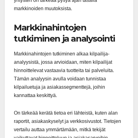
yritysten on tärkeää pysyä ajan tasalla
markkinoiden muutoksista.
Markkinahintojen
tutkiminen ja analysointi
Markkinahintojen tutkiminen alkaa kilpailija-
analyysistä, jossa arvioidaan, miten kilpailijat
hinnoittelevat vastaavia tuotteita tai palveluita.
Tämän analyysin avulla voidaan tunnistaa
kilpailuetuja ja asiakassegmenttejä, joihin
kannattaa keskittyä.
On tärkeää kerätä tietoa eri lähteistä, kuten alan
raportit, asiakaskyselyt ja verkkosivustot. Tietojen
vertailu auttaa ymmärtämään, mitkä tekijät
vaikuttavat hinnoitteluun ja asiakasarvoihin.