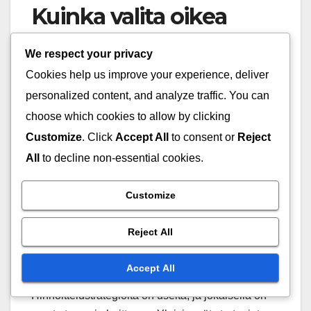
Kuinka valita oikea
hinnoittelustrategia?
We respect your privacy
Cookies help us improve your experience, deliver
Oikean hinnoittelustrategian valinta on keskeinen
personalized content, and analyze traffic. You can
osa liiketoimintaa, sillä se vaikuttaa suoraan
choose which cookies to allow by clicking
myyntiin ja asiakastyytyväisyyteen.
Customize
. Click
Accept All
to consent or
Reject
Hinnoittelustrategia tulisi valita kilpailija-analyysin,
asiakasarvojen ja markkinahintojen perusteella,
All
to decline non-essential cookies.
jotta se tukee yrityksen tavoitteita ja
markkinatilannetta.
Customize
Hinnoittelustrategioiden
Reject All
tyypit ja niiden edut
Accept All
Hinnoittelustrategioita on useita, ja jokaisella on