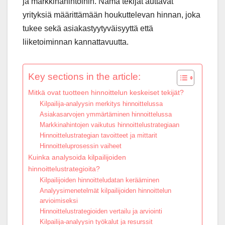
ja markkinahintoihin. Nämä tekijät auttavat
yrityksiä määrittämään houkuttelevan hinnan, joka
tukee sekä asiakastyytyväisyyttä että
liiketoiminnan kannattavuutta.
Key sections in the article:
Mitkä ovat tuotteen hinnoittelun keskeiset tekijät?
Kilpailija-analyysin merkitys hinnoittelussa
Asiakasarvojen ymmärtäminen hinnoittelussa
Markkinahintojen vaikutus hinnoittelustrategiaan
Hinnoittelustrategian tavoitteet ja mittarit
Hinnoitteluprosessin vaiheet
Kuinka analysoida kilpailijoiden
hinnoittelustrategioita?
Kilpailijoiden hinnoitteludatan kerääminen
Analyysimenetelmät kilpailijoiden hinnoittelun
arvioimiseksi
Hinnoittelustrategioiden vertailu ja arviointi
Kilpailija-analyysin työkalut ja resurssit