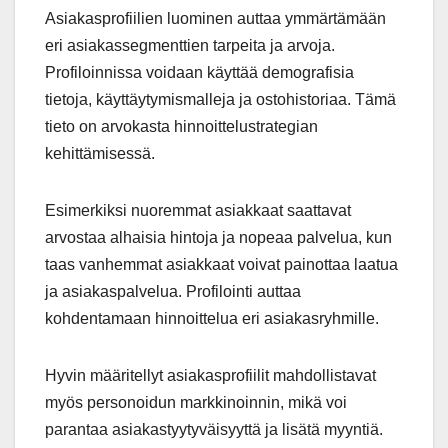
Asiakasprofiilien luominen auttaa ymmärtämään
eri asiakassegmenttien tarpeita ja arvoja.
Profiloinnissa voidaan käyttää demografisia
tietoja, käyttäytymismalleja ja ostohistoriaa. Tämä
tieto on arvokasta hinnoittelustrategian
kehittämisessä.
Esimerkiksi nuoremmat asiakkaat saattavat
arvostaa alhaisia hintoja ja nopeaa palvelua, kun
taas vanhemmat asiakkaat voivat painottaa laatua
ja asiakaspalvelua. Profilointi auttaa
kohdentamaan hinnoittelua eri asiakasryhmille.
Hyvin määritellyt asiakasprofiilit mahdollistavat
myös personoidun markkinoinnin, mikä voi
parantaa asiakastyytyväisyyttä ja lisätä myyntiä.