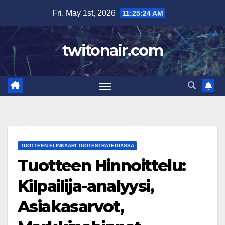
Skip
Fri. May 1st, 2026
11:25:25 AM
to
content
twitonair.com
TUOTTEEN ELINKAARI TUOTESTRATEGIASSA
Tuotteen Hinnoittelu:
Kilpailija-analyysi,
Asiakasarvot,