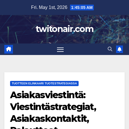
Skip
Fri. May 1st, 2026
1:45:06 AM
to
content
twitonair.com
TUOTTEEN ELINKAARI TUOTESTRATEGIASSA
Asiakasviestintä:
Viestintästrategiat,
Asiakaskontaktit,