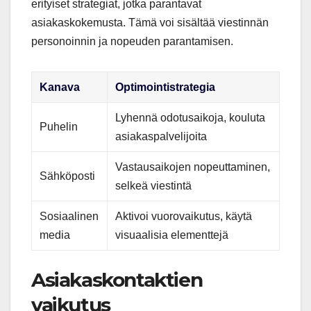
erityiset strategiat, jotka parantavat
asiakaskokemusta. Tämä voi sisältää viestinnän
personoinnin ja nopeuden parantamisen.
Kanava
Optimointistrategia
Lyhennä odotusaikoja, kouluta
Puhelin
asiakaspalvelijoita
Vastausaikojen nopeuttaminen,
Sähköposti
selkeä viestintä
Sosiaalinen
Aktivoi vuorovaikutus, käytä
media
visuaalisia elementtejä
Asiakaskontaktien
vaikutus