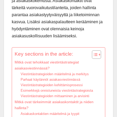
ja asiakaskokemusta. Asiakaskontaktit ovat
tärkeitä vuorovaikutustilanteita, joiden hallinta
parantaa asiakastyytyväisyyttä ja liiketoiminnan
kasvua. Lisäksi asiakaspalautteen kerääminen ja
hyödyntäminen ovat olennaisia keinoja
asiakasuskollisuuden lisäämiseksi.
Key sections in the article:
Mitkä ovat tehokkaat viestintästrategiat
asiakasviestinnässä?
Viestintästrategioiden määritelmä ja merkitys
Parhaat käytännöt asiakasviestinnässä
Viestintästrategioiden kehittämisprosessi
Esimerkkejä onnistuneista viestintästrategioista
Viestintästrategioiden mittaaminen ja arviointi
Mitkä ovat tärkeimmät asiakaskontaktit ja niiden
hallinta?
Asiakaskontaktien määritelmä ja tyypit