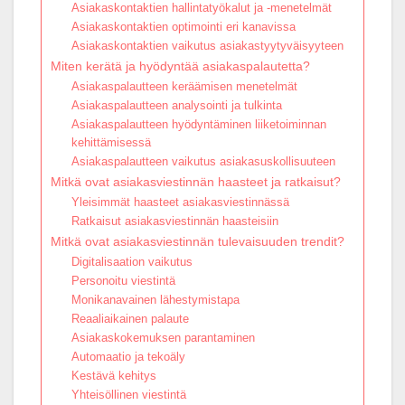
Asiakaskontaktien hallintatyökalut ja -menetelmät
Asiakaskontaktien optimointi eri kanavissa
Asiakaskontaktien vaikutus asiakastyytyväisyyteen
Miten kerätä ja hyödyntää asiakaspalautetta?
Asiakaspalautteen keräämisen menetelmät
Asiakaspalautteen analysointi ja tulkinta
Asiakaspalautteen hyödyntäminen liiketoiminnan
kehittämisessä
Asiakaspalautteen vaikutus asiakasuskollisuuteen
Mitkä ovat asiakasviestinnän haasteet ja ratkaisut?
Yleisimmät haasteet asiakasviestinnässä
Ratkaisut asiakasviestinnän haasteisiin
Mitkä ovat asiakasviestinnän tulevaisuuden trendit?
Digitalisaation vaikutus
Personoitu viestintä
Monikanavainen lähestymistapa
Reaaliaikainen palaute
Asiakaskokemuksen parantaminen
Automaatio ja tekoäly
Kestävä kehitys
Yhteisöllinen viestintä