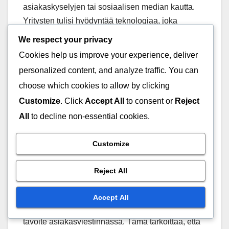
asiakaskyselyjen tai sosiaalisen median kautta.
Yritysten tulisi hyödyntää teknologiaa, joka
mahdollistaa palautteen keräämisen ja
We respect your privacy
analysoinnin nopeasti.
Cookies help us improve your experience, deliver
personalized content, and analyze traffic. You can
Esimerkiksi asiakaspalvelu voi käyttää
choose which cookies to allow by clicking
reaaliaikaisia työkaluja, jotka auttavat seuraamaan
Customize
. Click
Accept All
to consent or
Reject
asiakastyytyväisyyttä ja reagoimaan nopeasti
All
to decline non-essential cookies.
negatiivisiin kokemuksiin. Tämä voi parantaa
asiakassuhteita ja vähentää asiakaspoistumaa.
Customize
Asiakaskokemuksen
Reject All
parantaminen
Accept All
Asiakaskokemuksen parantaminen on keskeinen
tavoite asiakasviestinnässä. Tämä tarkoittaa, että