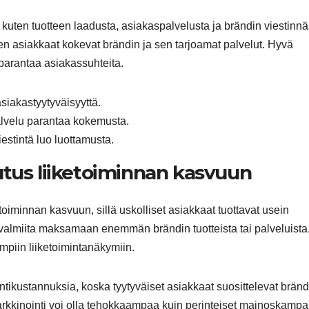
ten tuotteen laadusta, asiakaspalvelusta ja brändin viestinnä
n asiakkaat kokevat brändin ja sen tarjoamat palvelut. Hyvä
parantaa asiakassuhteita.
asiakastyytyväisyyttä.
lvelu parantaa kokemusta.
estintä luo luottamusta.
utus liiketoiminnan kasvuun
toiminnan kasvuun, sillä uskolliset asiakkaat tuottavat usein
 valmiita maksamaan enemmän brändin tuotteista tai palveluista
piin liiketoimintanäkymiin.
tikustannuksia, koska tyytyväiset asiakkaat suosittelevat bränd
rkkinointi voi olla tehokkaampaa kuin perinteiset mainoskampan