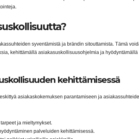
ointeja.
uskollisuutta?
akassuhteiden syventämistä ja brändin sitouttamista. Tämä voi
sia, kehittämällä asiakasuskollisuusohjelmia ja hyödyntämällä
uskollisuuden kehittämisessä
keskittyä asiakaskokemuksen parantamiseen ja asiakassuhteid
tarpeet ja mieltymykset.
 hyödyntäminen palveluiden kehittämisessä.