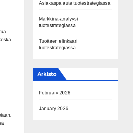
Asiakaspalaute tuotestrategiassa
Markkina-analyysi
tuotestrategiassa
tua
 koska
Tuotteen elinkaari
tuotestrategiassa
Arkisto
February 2026
January 2026
staan.
sä