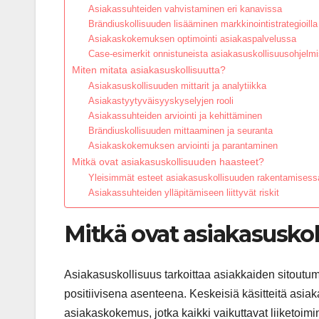
Asiakassuhteiden vahvistaminen eri kanavissa
Brändiuskollisuuden lisääminen markkinointistrategioilla
Asiakaskokemuksen optimointi asiakaspalvelussa
Case-esimerkit onnistuneista asiakasuskollisuusohjelmi
Miten mitata asiakasuskollisuutta?
Asiakasuskollisuuden mittarit ja analytiikka
Asiakastyytyväisyyskyselyjen rooli
Asiakassuhteiden arviointi ja kehittäminen
Brändiuskollisuuden mittaaminen ja seuranta
Asiakaskokemuksen arviointi ja parantaminen
Mitkä ovat asiakasuskollisuuden haasteet?
Yleisimmät esteet asiakasuskollisuuden rakentamisess
Asiakassuhteiden ylläpitämiseen liittyvät riskit
Mitkä ovat asiakasuskol
Asiakasuskollisuus tarkoittaa asiakkaiden sitoutumi
positiivisena asenteena. Keskeisiä käsitteitä asia
asiakaskokemus, jotka kaikki vaikuttavat liiketoim