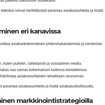
 palkkiot uskollisille asiakkaille.
toteutus voivat merkittävästi parantaa asiakassuhteita ja lisätä
minen eri kanavissa
rkoittaa asiakaskokemuksen yhdenmukaistamista ja viestinnän
 kuten puhelin, sähköposti ja sosiaalinen media.
 asiakas saa saman kokemuksen kaikissa kontakteissa.
mahdollistaa asiakassuhteiden tehokkaan seurannan.
i parantaa asiakassuhteita ja lisätä asiakasuskollisuutta.
inen markkinointistrategioilla