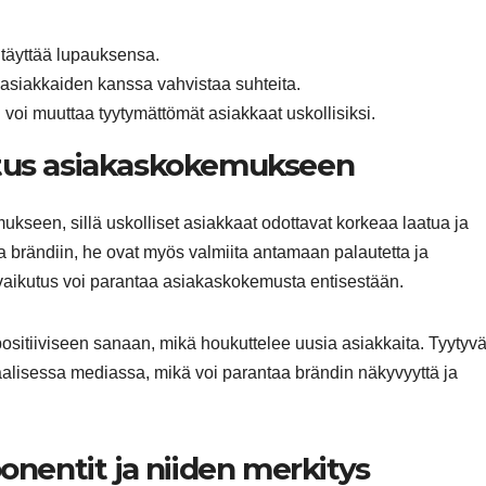
 täyttää lupauksensa.
 asiakkaiden kanssa vahvistaa suhteita.
oi muuttaa tyytymättömät asiakkaat uskollisiksi.
utus asiakaskokemukseen
kseen, sillä uskolliset asiakkaat odottavat korkeaa laatua ja
a brändiin, he ovat myös valmiita antamaan palautetta ja
aikutus voi parantaa asiakaskokemusta entisestään.
positiiviseen sanaan, mikä houkuttelee uusia asiakkaita. Tyytyvä
aalisessa mediassa, mikä voi parantaa brändin näkyvyyttä ja
entit ja niiden merkitys