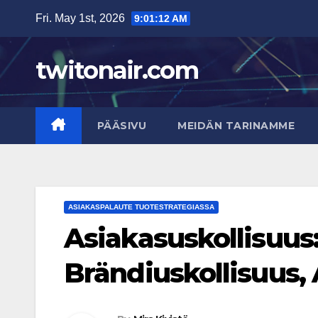
Skip
Fri. May 1st, 2026
9:01:13 AM
to
content
twitonair.com
PÄÄSIVU
MEIDÄN TARINAMME
ASIAKASPALAUTE TUOTESTRATEGIASSA
Asiakasuskollisuus
Brändiuskollisuus