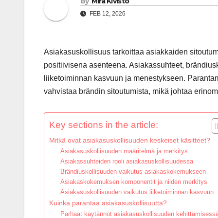
By
Mira Kivistö
FEB 12, 2026
Asiakasuskollisuus tarkoittaa asiakkaiden sitoutumi
positiivisena asenteena. Asiakassuhteet, brändiusk
liiketoiminnan kasvuun ja menestykseen. Parantam
vahvistaa brändin sitoutumista, mikä johtaa erinom
Key sections in the article:
Mitkä ovat asiakasuskollisuuden keskeiset käsitteet?
Asiakasuskollisuuden määritelmä ja merkitys
Asiakassuhteiden rooli asiakasuskollisuudessa
Brändiuskollisuuden vaikutus asiakaskokemukseen
Asiakaskokemuksen komponentit ja niiden merkitys
Asiakasuskollisuuden vaikutus liiketoiminnan kasvuun
Kuinka parantaa asiakasuskollisuutta?
Parhaat käytännöt asiakasuskollisuuden kehittämisess