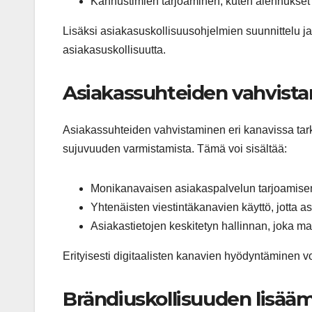
Kannustimien tarjoaminen, kuten alennukset tai
Lisäksi asiakasuskollisuusohjelmien suunnittelu ja 
asiakasuskollisuutta.
Asiakassuhteiden vahvista
Asiakassuhteiden vahvistaminen eri kanavissa ta
sujuvuuden varmistamista. Tämä voi sisältää:
Monikanavaisen asiakaspalvelun tarjoamisen,
Yhtenäisten viestintäkanavien käyttö, jotta
Asiakastietojen keskitetyn hallinnan, joka 
Erityisesti digitaalisten kanavien hyödyntäminen vo
Brändiuskollisuuden lisääm