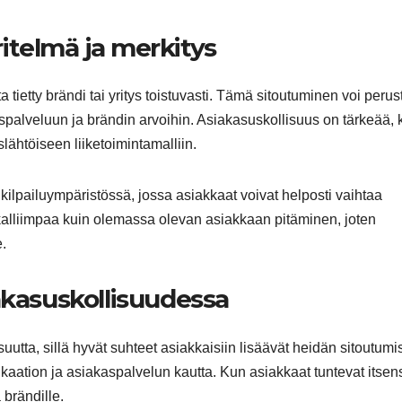
itelmä ja merkitys
tietty brändi tai yritys toistuvasti. Tämä sitoutuminen voi perus
kaspalveluun ja brändin arvoihin. Asiakasuskollisuus on tärkeää,
lähtöiseen liiketoimintamalliin.
kilpailuympäristössä, jossa asiakkaat voivat helposti vaihtaa
alliimpaa kuin olemassa olevan asiakkaan pitäminen, joten
e.
akasuskollisuudessa
utta, sillä hyvät suhteet asiakkaisiin lisäävät heidän sitoutumi
aation ja asiakaspalvelun kautta. Kun asiakkaat tuntevat itsen
 brändille.