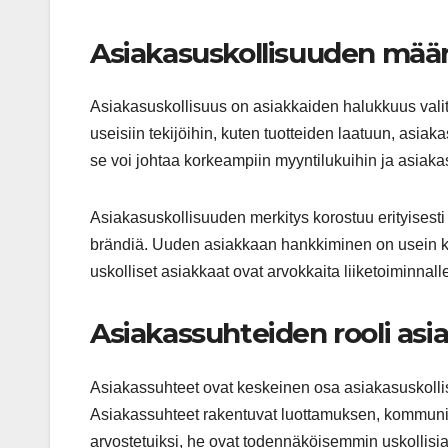
Asiakasuskollisuuden määr
Asiakasuskollisuus on asiakkaiden halukkuus valita 
useisiin tekijöihin, kuten tuotteiden laatuun, asia
se voi johtaa korkeampiin myyntilukuihin ja asiakas
Asiakasuskollisuuden merkitys korostuu erityisesti 
brändiä. Uuden asiakkaan hankkiminen on usein k
uskolliset asiakkaat ovat arvokkaita liiketoiminnall
Asiakassuhteiden rooli asi
Asiakassuhteet ovat keskeinen osa asiakasuskollisu
Asiakassuhteet rakentuvat luottamuksen, kommunik
arvostetuiksi, he ovat todennäköisemmin uskollisia