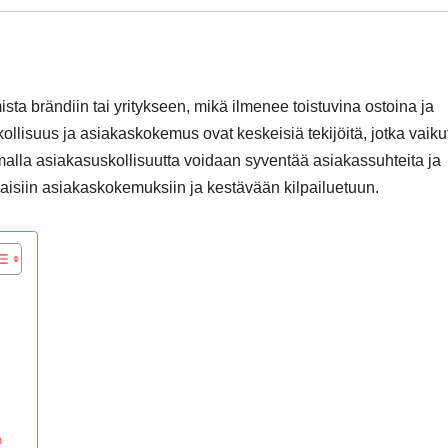
sta brändiin tai yritykseen, mikä ilmenee toistuvina ostoina ja
ollisuus ja asiakaskokemus ovat keskeisiä tekijöitä, jotka vaiku
alla asiakasuskollisuutta voidaan syventää asiakassuhteita ja
aisiin asiakaskokemuksiin ja kestävään kilpailuetuun.
ä