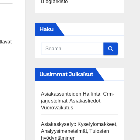
Blogiarkisto
Haku
ttavat
Uusimmat Julkaisut
Asiakassuhteiden Hallinta: Crm-
järjestelmät, Asiakastiedot,
Vuorovaikutus
Asiakaskyselyt: Kyselylomakkeet,
Analyysimenetelmät, Tulosten
hyödyntäminen