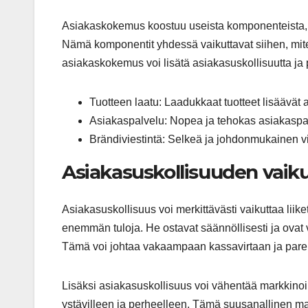
Asiakaskokemus koostuu useista komponenteista, ku
Nämä komponentit yhdessä vaikuttavat siihen, mite
asiakaskokemus voi lisätä asiakasuskollisuutta ja 
Tuotteen laatu: Laadukkaat tuotteet lisäävät 
Asiakaspalvelu: Nopea ja tehokas asiakaspa
Brändiviestintä: Selkeä ja johdonmukainen vi
Asiakasuskollisuuden vaik
Asiakasuskollisuus voi merkittävästi vaikuttaa liike
enemmän tuloja. He ostavat säännöllisesti ja ovat
Tämä voi johtaa vakaampaan kassavirtaan ja parem
Lisäksi asiakasuskollisuus voi vähentää markkinoin
ystävilleen ja perheelleen. Tämä suusanallinen ma