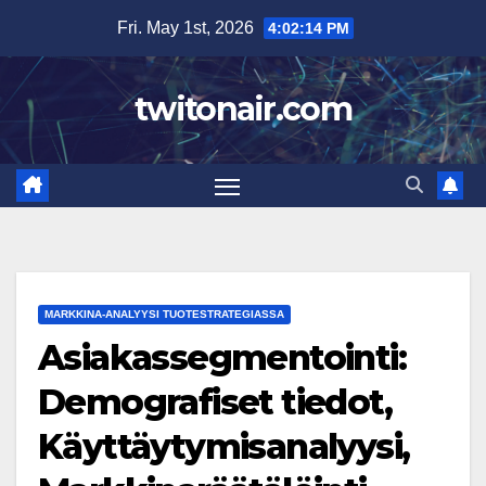
Skip
Fri. May 1st, 2026
4:02:15 PM
to
content
twitonair.com
MARKKINA-ANALYYSI TUOTESTRATEGIASSA
Asiakassegmentointi:
Demografiset tiedot,
Käyttäytymisanalyysi,