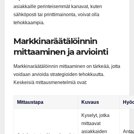
asiakkaille perinteisemmät kanavat, kuten
sähköposti tai printtimainonta, voivat olla
tehokkaampia.
Markkinaräätälöinnin
mittaaminen ja arviointi
Markkinaräätälöinnin mittaaminen on tärkeää, jotta
voidaan arvioida strategioiden tehokkuutta.
Keskeisiä mittausmenetelmiä ovat:
Mittaustapa
Kuvaus
Hyöd
Kyselyt, jotka
mittaavat
asiakkaiden
Antaa