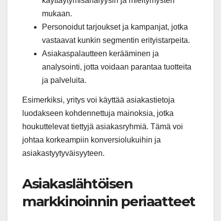
käyttäytymisanalyysin ja mieltymysten
mukaan.
Personoidut tarjoukset ja kampanjat, jotka
vastaavat kunkin segmentin erityistarpeita.
Asiakaspalautteen kerääminen ja
analysointi, jotta voidaan parantaa tuotteita
ja palveluita.
Esimerkiksi, yritys voi käyttää asiakastietoja
luodakseen kohdennettuja mainoksia, jotka
houkuttelevat tiettyjä asiakasryhmiä. Tämä voi
johtaa korkeampiin konversiolukuihin ja
asiakastyytyväisyyteen.
Asiakaslähtöisen
markkinoinnin periaatteet