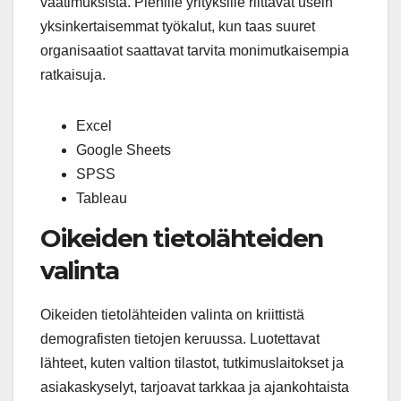
vaatimuksista. Pienille yrityksille riittävät usein
yksinkertaisemmat työkalut, kun taas suuret
organisaatiot saattavat tarvita monimutkaisempia
ratkaisuja.
Excel
Google Sheets
SPSS
Tableau
Oikeiden tietolähteiden
valinta
Oikeiden tietolähteiden valinta on kriittistä
demografisten tietojen keruussa. Luotettavat
lähteet, kuten valtion tilastot, tutkimuslaitokset ja
asiakaskyselyt, tarjoavat tarkkaa ja ajankohtaista