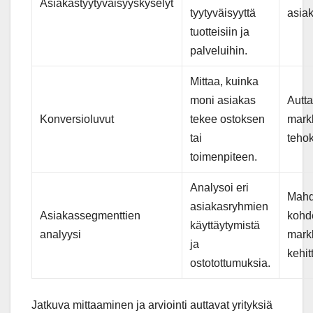
Asiakastyytyväisyyskyselyt
tyytyväisyyttä
asiak
tuotteisiin ja
palveluihin.
Mittaa, kuinka
moni asiakas
Autt
Konversioluvut
tekee ostoksen
mark
tai
tehok
toimenpiteen.
Analysoi eri
Mahd
asiakasryhmien
Asiakassegmenttien
kohd
käyttäytymistä
analyysi
mark
ja
kehit
ostotottumuksia.
Jatkuva mittaaminen ja arviointi auttavat yrityksiä