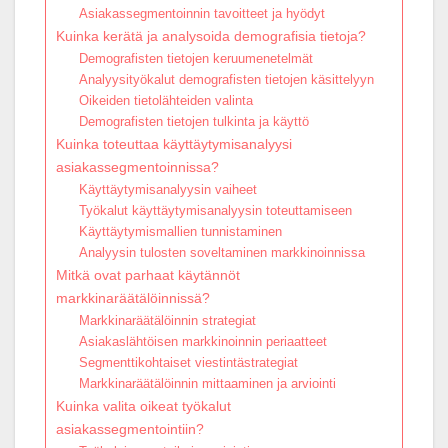
Asiakassegmentoinnin tavoitteet ja hyödyt
Kuinka kerätä ja analysoida demografisia tietoja?
Demografisten tietojen keruumenetelmät
Analyysityökalut demografisten tietojen käsittelyyn
Oikeiden tietolähteiden valinta
Demografisten tietojen tulkinta ja käyttö
Kuinka toteuttaa käyttäytymisanalyysi
asiakassegmentoinnissa?
Käyttäytymisanalyysin vaiheet
Työkalut käyttäytymisanalyysin toteuttamiseen
Käyttäytymismallien tunnistaminen
Analyysin tulosten soveltaminen markkinoinnissa
Mitkä ovat parhaat käytännöt
markkinaräätälöinnissä?
Markkinaräätälöinnin strategiat
Asiakaslähtöisen markkinoinnin periaatteet
Segmenttikohtaiset viestintästrategiat
Markkinaräätälöinnin mittaaminen ja arviointi
Kuinka valita oikeat työkalut
asiakassegmentointiin?