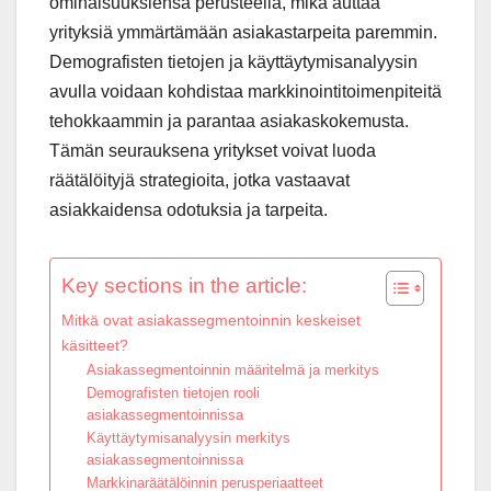
ominaisuuksiensa perusteella, mikä auttaa
yrityksiä ymmärtämään asiakastarpeita paremmin.
Demografisten tietojen ja käyttäytymisanalyysin
avulla voidaan kohdistaa markkinointitoimenpiteitä
tehokkaammin ja parantaa asiakaskokemusta.
Tämän seurauksena yritykset voivat luoda
räätälöityjä strategioita, jotka vastaavat
asiakkaidensa odotuksia ja tarpeita.
Key sections in the article:
Mitkä ovat asiakassegmentoinnin keskeiset
käsitteet?
Asiakassegmentoinnin määritelmä ja merkitys
Demografisten tietojen rooli
asiakassegmentoinnissa
Käyttäytymisanalyysin merkitys
asiakassegmentoinnissa
Markkinaräätälöinnin perusperiaatteet