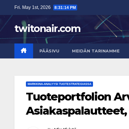
Skip
Fri. May 1st, 2026
8:31:15 PM
to
content
twitonair.com
PÄÄSIVU
MEIDÄN TARINAMME
MARKKINA-ANALYYSI TUOTESTRATEGIASSA
Tuoteportfolion Arv
Asiakaspalautteet, K