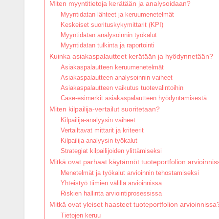
Miten myyntitietoja kerätään ja analysoidaan?
Myyntidatan lähteet ja keruumenetelmät
Keskeiset suorituskykymittarit (KPI)
Myyntidatan analysoinnin työkalut
Myyntidatan tulkinta ja raportointi
Kuinka asiakaspalautteet kerätään ja hyödynnetään?
Asiakaspalautteen keruumenetelmät
Asiakaspalautteen analysoinnin vaiheet
Asiakaspalautteen vaikutus tuotevalintoihin
Case-esimerkit asiakaspalautteen hyödyntämisestä
Miten kilpailija-vertailut suoritetaan?
Kilpailija-analyysin vaiheet
Vertailtavat mittarit ja kriteerit
Kilpailija-analyysin työkalut
Strategiat kilpailijoiden ylittämiseksi
Mitkä ovat parhaat käytännöt tuoteportfolion arvioinni
Menetelmät ja työkalut arvioinnin tehostamiseksi
Yhteistyö tiimien välillä arvioinnissa
Riskien hallinta arviointiprosessissa
Mitkä ovat yleiset haasteet tuoteportfolion arvioinnissa
Tietojen keruu