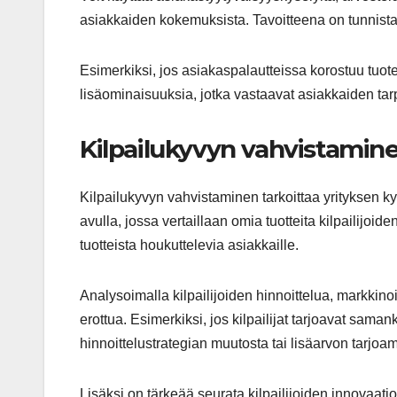
asiakkaiden kokemuksista. Tavoitteena on tunnista
Esimerkiksi, jos asiakaspalautteissa korostuu tuot
lisäominaisuuksia, jotka vastaavat asiakkaiden tarp
Kilpailukyvyn vahvistamin
Kilpailukyvyn vahvistaminen tarkoittaa yrityksen k
avulla, jossa vertaillaan omia tuotteita kilpailijoi
tuotteista houkuttelevia asiakkaille.
Analysoimalla kilpailijoiden hinnoittelua, markkino
erottua. Esimerkiksi, jos kilpailijat tarjoavat saman
hinnoittelustrategian muutosta tai lisäarvon tarjoam
Lisäksi on tärkeää seurata kilpailijoiden innovaati