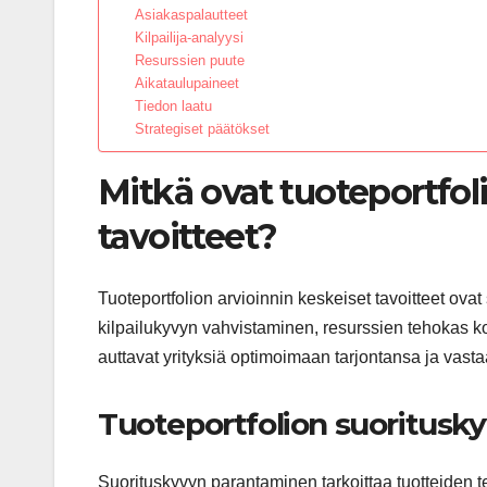
Asiakaspalautteet
Kilpailija-analyysi
Resurssien puute
Aikataulupaineet
Tiedon laatu
Strategiset päätökset
Mitkä ovat tuoteportfol
tavoitteet?
Tuoteportfolion arvioinnin keskeiset tavoitteet ov
kilpailukyvyn vahvistaminen, resurssien tehokas 
auttavat yrityksiä optimoimaan tarjontansa ja vast
Tuoteportfolion suoritusk
Suorituskyvyn parantaminen tarkoittaa tuotteiden