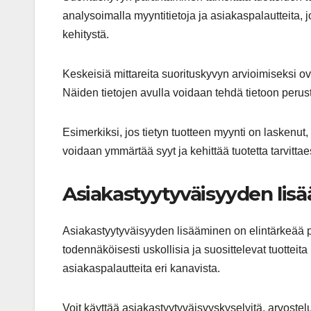
analysoimalla myyntitietoja ja asiakaspalautteita, jo
kehitystä.
Keskeisiä mittareita suorituskyvyn arvioimiseksi ov
Näiden tietojen avulla voidaan tehdä tietoon perus
Esimerkiksi, jos tietyn tuotteen myynti on laskenut, v
voidaan ymmärtää syyt ja kehittää tuotetta tarvittae
Asiakastyytyväisyyden lis
Asiakastyytyväisyyden lisääminen on elintärkeää p
todennäköisesti uskollisia ja suosittelevat tuotteit
asiakaspalautteita eri kanavista.
Voit käyttää asiakastyytyväisyyskyselyitä, arvoste