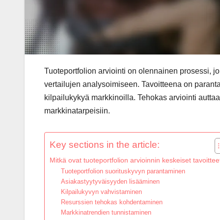
Tuoteportfolion arviointi on olennainen prosessi, jo
vertailujen analysoimiseen. Tavoitteena on parantaa
kilpailukykyä markkinoilla. Tehokas arviointi autt
markkinatarpeisiin.
Key sections in the article:
Mitkä ovat tuoteportfolion arvioinnin keskeiset tavoittee
Tuoteportfolion suorituskyvyn parantaminen
Asiakastyytyväisyyden lisääminen
Kilpailukyvyn vahvistaminen
Resurssien tehokas kohdentaminen
Markkinatrendien tunnistaminen