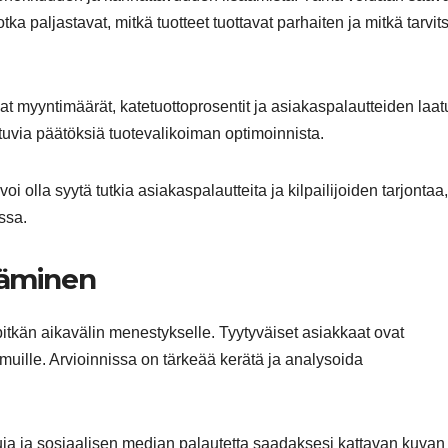
tka paljastavat, mitkä tuotteet tuottavat parhaiten ja mitkä tarvit
at myyntimäärät, katetuottoprosentit ja asiakaspalautteiden laat
tuvia päätöksiä tuotevalikoiman optimoinnista.
oi olla syytä tutkia asiakaspalautteita ja kilpailijoiden tarjontaa,
ssa.
ääminen
itkän aikavälin menestykselle. Tyytyväiset asiakkaat ovat
a muille. Arvioinnissa on tärkeää kerätä ja analysoida
luja ja sosiaalisen median palautetta saadaksesi kattavan kuvan