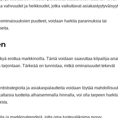
a vahvuudet ja heikkoudet, jotka vaikuttavat asiakastyytyväisyy
eominaisuuksien puutteet, voidaan harkita parannuksia tai
eita.
en
ykyä erottua markkinoilla. Tämä voidaan saavuttaa kilpailija-ana
den tarjontaan. Tärkeää on tunnistaa, mitkä ominaisuudet tekevät
intistrategioita ja asiakaspalautteita voidaan löytää mahdollisuu
kaltaisia tuotteita alhaisemmalla hinnalla, voi olla tarpeen harkit
ista.
oita ja markkinatrendejä, jotta oma tuotevalikoima pysyy