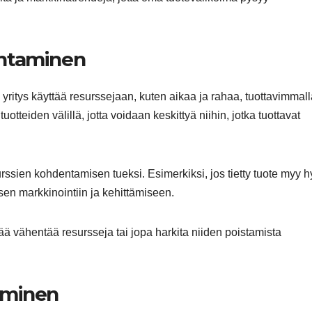
entaminen
yritys käyttää resurssejaan, kuten aikaa ja rahaa, tuottavimmall
uotteiden välillä, jotta voidaan keskittyä niihin, jotka tuottavat
urssien kohdentamisen tueksi. Esimerkiksi, jos tietty tuote myy h
 sen markkinointiin ja kehittämiseen.
evää vähentää resursseja tai jopa harkita niiden poistamista
aminen