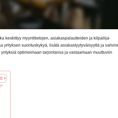
ka keskittyy myyntitietojen, asiakaspalautteiden ja kilpailija-
 yrityksen suorituskykyä, lisätä asiakastyytyväisyyttä ja vahvis
aa yrityksiä optimoimaan tarjontansa ja vastaamaan muuttuviin
t?