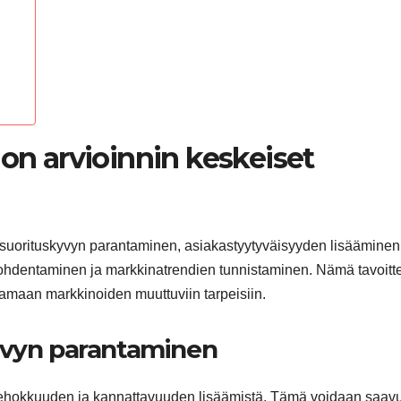
ion arvioinnin keskeiset
at suorituskyvyn parantaminen, asiakastyytyväisyyden lisääminen
kohdentaminen ja markkinatrendien tunnistaminen. Nämä tavoitt
aamaan markkinoiden muuttuviin tarpeisiin.
yvyn parantaminen
 tehokkuuden ja kannattavuuden lisäämistä. Tämä voidaan saavu