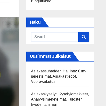
Blogiarkisto
Haku
Uusimmat Julkaisut
Asiakassuhteiden Hallinta: Crm-
järjestelmät, Asiakastiedot,
Vuorovaikutus
Asiakaskyselyt: Kyselylomakkeet,
Analyysimenetelmät, Tulosten
hyödyntäminen