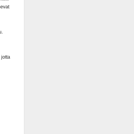
sevat
u.
 jotta