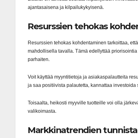
ajantasaisena ja kilpailukykyisenä.
Resurssien tehokas kohd
Resurssien tehokas kohdentaminen tarkoittaa, että 
mahdollisella tavalla. Tämä edellyttää priorisointia t
parhaiten.
Voit käyttää myyntitietoja ja asiakaspalautteita res
ja saa positiivista palautetta, kannattaa investoida
Toisaalta, heikosti myyville tuotteille voi olla järk
valikoimasta.
Markkinatrendien tunnist