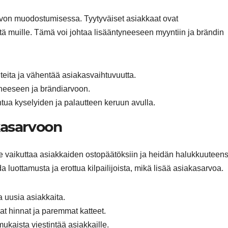
rvon muodostumisessa. Tyytyväiset asiakkaat ovat
stä muille. Tämä voi johtaa lisääntyneeseen myyntiin ja brändin
eita ja vähentää asiakasvaihtuvuutta.
neeseen ja brändiarvoon.
tua kyselyiden ja palautteen keruun avulla.
kasarvoon
se vaikuttaa asiakkaiden ostopäätöksiin ja heidän halukkuuteen
luottamusta ja erottua kilpailijoista, mikä lisää asiakasarvoa.
a uusia asiakkaita.
t hinnat ja paremmat katteet.
ukaista viestintää asiakkaille.