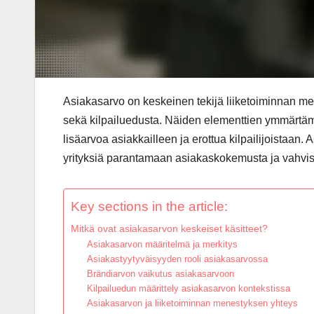
Asiakasarvo on keskeinen tekijä liiketoiminnan me
sekä kilpailuedusta. Näiden elementtien ymmärtämin
lisäarvoa asiakkailleen ja erottua kilpailijoistaan.
yrityksiä parantamaan asiakaskokemusta ja vahvi
Key sections in the article:
Mitkä ovat asiakasarvon keskeiset käsitteet?
Asiakasarvon määritelmä ja merkitys
Asiakastyytyväisyyden rooli asiakasarvossa
Brändiarvon vaikutus asiakasarvoon
Kilpailuedun määrittely asiakasarvon kontekstissa
Asiakasarvon ja liiketoiminnan menestyksen yhteys