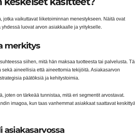
 keskeiset käsitteet?
ä, jotka vaikuttavat liiketoiminnan menestykseen. Näitä ovat
a yhdessä luovat arvon asiakkaalle ja yritykselle.
a merkitys
suhteessa siihen, mitä hän maksaa tuotteesta tai palvelusta. T
sekä aineellisia että aineettomia tekijöitä. Asiakasarvon
trategisia päätöksiä ja kehitystoimia.
, joten on tärkeää tunnistaa, mitä eri segmentit arvostavat.
rändin imagoa, kun taas vanhemmat asiakkaat saattavat keskitty
i asiakasarvossa