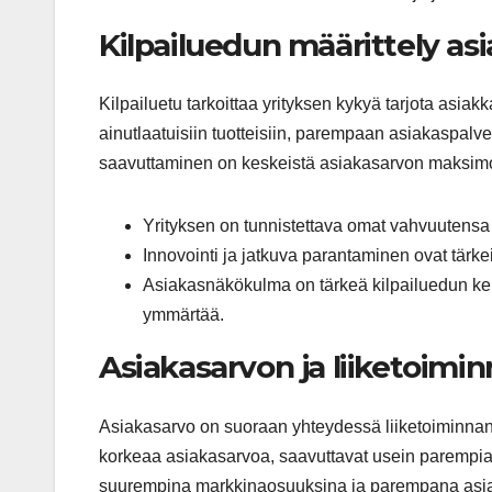
Kilpailuedun määrittely as
Kilpailuetu tarkoittaa yrityksen kykyä tarjota asia
ainutlaatuisiin tuotteisiin, parempaan asiakaspalv
saavuttaminen on keskeistä asiakasarvon maksimo
Yrityksen on tunnistettava omat vahvuutensa 
Innovointi ja jatkuva parantaminen ovat tärke
Asiakasnäkökulma on tärkeä kilpailuedun kehi
ymmärtää.
Asiakasarvon ja liiketoim
Asiakasarvo on suoraan yhteydessä liiketoiminnan 
korkeaa asiakasarvoa, saavuttavat usein parempia 
suurempina markkinaosuuksina ja parempana asia