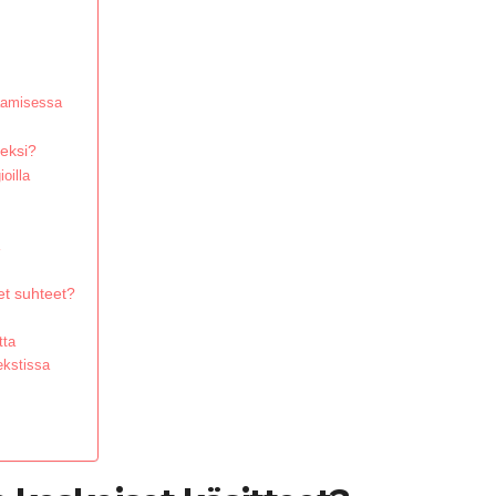
taamisessa
eksi?
oilla
et suhteet?
tta
ekstissa