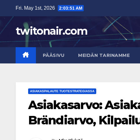
Skip
Fri. May 1st, 2026
2:03:52 AM
to
content
twitonair.com
PÄÄSIVU
MEIDÄN TARINAMME
ASIAKASPALAUTE TUOTESTRATEGIASSA
Asiakasarvo: Asiak
Brändiarvo, Kilpail