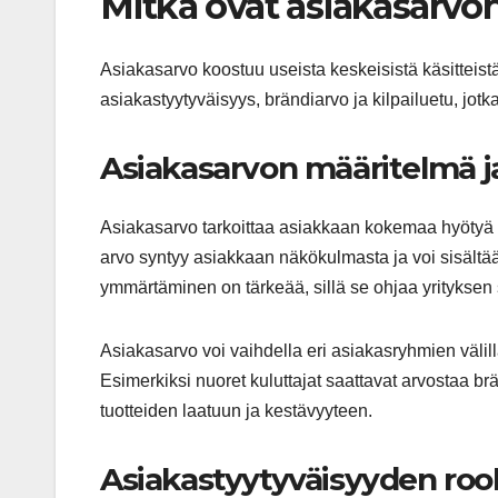
Mitkä ovat asiakasarvon
Asiakasarvo koostuu useista keskeisistä käsitteist
asiakastyytyväisyys, brändiarvo ja kilpailuetu, jotk
Asiakasarvon määritelmä j
Asiakasarvo tarkoittaa asiakkaan kokemaa hyötyä 
arvo syntyy asiakkaan näkökulmasta ja voi sisältää 
ymmärtäminen on tärkeää, sillä se ohjaa yrityksen s
Asiakasarvo voi vaihdella eri asiakasryhmien välillä
Esimerkiksi nuoret kuluttajat saattavat arvostaa b
tuotteiden laatuun ja kestävyyteen.
Asiakastyytyväisyyden rool