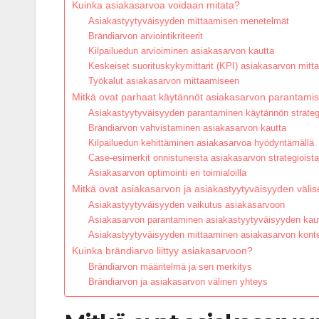
Kuinka asiakasarvoa voidaan mitata?
Asiakastyytyväisyyden mittaamisen menetelmät
Brändiarvon arviointikriteerit
Kilpailuedun arvioiminen asiakasarvon kautta
Keskeiset suorituskykymittarit (KPI) asiakasarvon mit
Työkalut asiakasarvon mittaamiseen
Mitkä ovat parhaat käytännöt asiakasarvon parantamis
Asiakastyytyväisyyden parantaminen käytännön strategi
Brändiarvon vahvistaminen asiakasarvon kautta
Kilpailuedun kehittäminen asiakasarvoa hyödyntämällä
Case-esimerkit onnistuneista asiakasarvon strategioista
Asiakasarvon optimointi eri toimialoilla
Mitkä ovat asiakasarvon ja asiakastyytyväisyyden välis
Asiakastyytyväisyyden vaikutus asiakasarvoon
Asiakasarvon parantaminen asiakastyytyväisyyden kau
Asiakastyytyväisyyden mittaaminen asiakasarvon kont
Kuinka brändiarvo liittyy asiakasarvoon?
Brändiarvon määritelmä ja sen merkitys
Brändiarvon ja asiakasarvon välinen yhteys