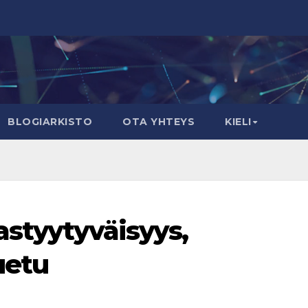
BLOGIARKISTO
OTA YHTEYS
KIELI
astyytyväisyys,
uetu