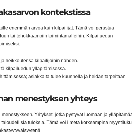
iakasarvon kontekstissa
kkaille enemmän arvoa kuin kilpailijat. Tämä voi perustua
eluun tai tehokkaampiin toimintamalleihin. Kilpailuedun
imiseksi.
ja heikkoutensa kilpailijoihin nähden.
itä kilpailuedun ylläpitämisessä.
ttämisessä; asiakkaita tulee kuunnella ja heidän tarpeitaan
innan menestyksen yhteys
menestykseen. Yritykset, jotka pystyvät luomaan ja ylläpitämä
taloudellisia tuloksia. Tämä voi ilmetä korkeampina myyntiluku
kastyytyväisyytenä.