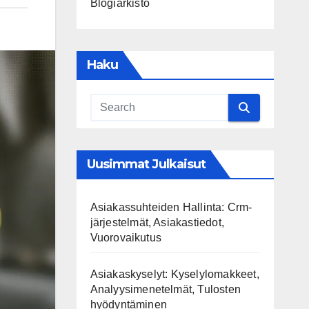
Blogiarkisto
Haku
Uusimmat Julkaisut
Asiakassuhteiden Hallinta: Crm-
järjestelmät, Asiakastiedot,
Vuorovaikutus
Asiakaskyselyt: Kyselylomakkeet,
Analyysimenetelmät, Tulosten
hyödyntäminen