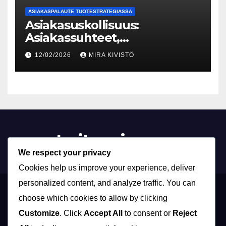
ASIAKASPALAUTE TUOTESTRATEGIASSA
Asiakasuskollisuus:
Asiakassuhteet,
Brändiuskollisuus,
12/02/2026
MIRA KIVISTÖ
Asiakaskokemus
twitonair.com
We respect your privacy
Cookies help us improve your experience, deliver
personalized content, and analyze traffic. You can
Evästeet ja seuranta
Tietosuojakäytäntö
Ota yhteys
Käyttöehdot
choose which cookies to allow by clicking
Customize
. Click
Accept All
to consent or
Reject
Meidän tarinamme