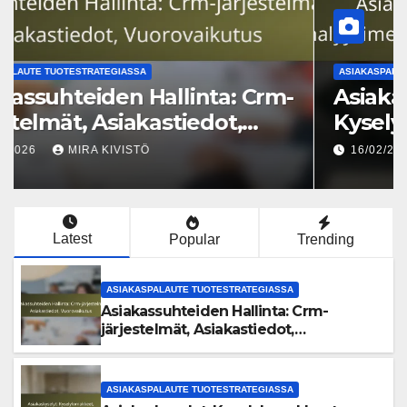
ASIAKASPALAUTE TUOTESTRATEGIASSA
Asiakassuhteiden Hallinta: Crm-
järjestelmät, Asiakastiedot,
Vuorovaikutus
16/02/2026
MIRA KIVISTÖ
Latest
Popular
Trending
ASIAKASPALAUTE TUOTESTRATEGIASSA
Asiakassuhteiden Hallinta: Crm-
järjestelmät, Asiakastiedot,
Vuorovaikutus
ASIAKASPALAUTE TUOTESTRATEGIASSA