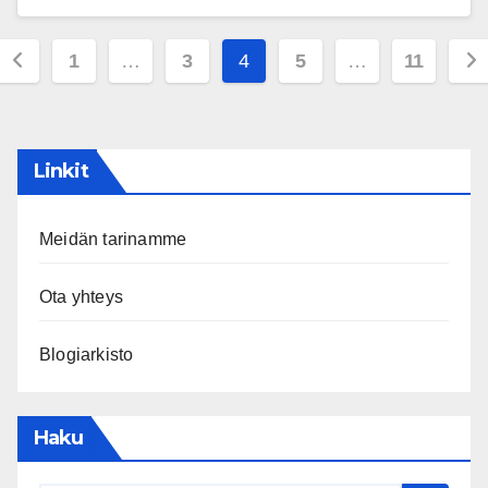
Posts
1
…
3
4
5
…
11
pagination
Linkit
Meidän tarinamme
Ota yhteys
Blogiarkisto
Haku