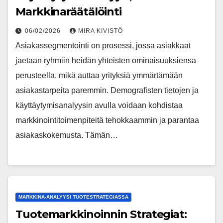
Markkinaräätälöinti
06/02/2026
MIRA KIVISTÖ
Asiakassegmentointi on prosessi, jossa asiakkaat
jaetaan ryhmiin heidän yhteisten ominaisuuksiensa
perusteella, mikä auttaa yrityksiä ymmärtämään
asiakastarpeita paremmin. Demografisten tietojen ja
käyttäytymisanalyysin avulla voidaan kohdistaa
markkinointitoimenpiteitä tehokkaammin ja parantaa
asiakaskokemusta. Tämän…
MARKKINA-ANALYYSI TUOTESTRATEGIASSA
Tuotemarkkinoinnin Strategiat: