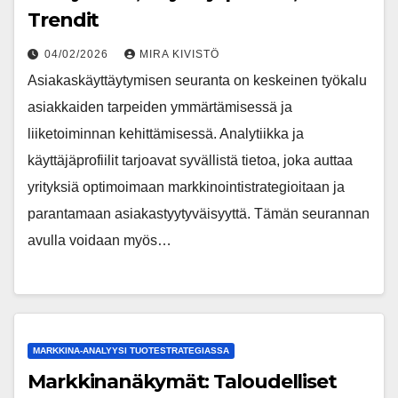
Trendit
04/02/2026
MIRA KIVISTÖ
Asiakaskäyttäytymisen seuranta on keskeinen työkalu
asiakkaiden tarpeiden ymmärtämisessä ja
liiketoiminnan kehittämisessä. Analytiikka ja
käyttäjäprofiilit tarjoavat syvällistä tietoa, joka auttaa
yrityksiä optimoimaan markkinointistrategioitaan ja
parantamaan asiakastyytyväisyyttä. Tämän seurannan
avulla voidaan myös…
MARKKINA-ANALYYSI TUOTESTRATEGIASSA
Markkinanäkymät: Taloudelliset