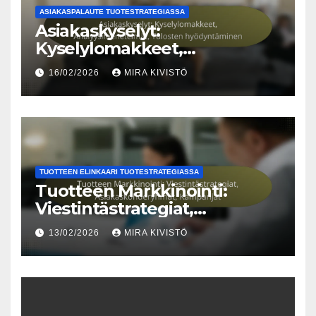
ASIAKASPALAUTE TUOTESTRATEGIASSA
Asiakaskyselyt:
Kyselylomakkeet,
Analyysimenetelmät,
16/02/2026
MIRA KIVISTÖ
Tulosten hyödyntäminen
TUOTTEEN ELINKAARI TUOTESTRATEGIASSA
Tuotteen Markkinointi:
Viestintästrategiat,
Asiakaskohderyhmät,
13/02/2026
MIRA KIVISTÖ
Kampanjat