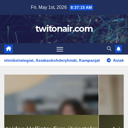
Skip
Fri. May 1st, 2026
8:37:16 AM
to
content
twitonair.com
rategiat, Asiakaskohderyhmät, Kampanjat
Asiakasuskollisuu