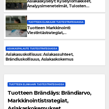
Asiakaskyselyt: Kyselylomakkeet,
Analyysimenetelmät, Tulosten
hyödyntäminen
TUOTTEEN ELINKAARI TUOTESTRATEGIASSA
Tuotteen Markkinointi:
Viestintästrategiat,
Asiakaskohderyhmät, Kampanjat
ASIAKASPALAUTE TUOTESTRATEGIASSA
Asiakasuskollisuus: Asiakassuhteet,
Brändiuskollisuus, Asiakaskokemus
TUOTTEEN ELINKAARI TUOTESTRATEGIASSA
Tuotteen Brändäys: Brändiarvo,
Markkinointistrategiat,
Asiakaskokemukset