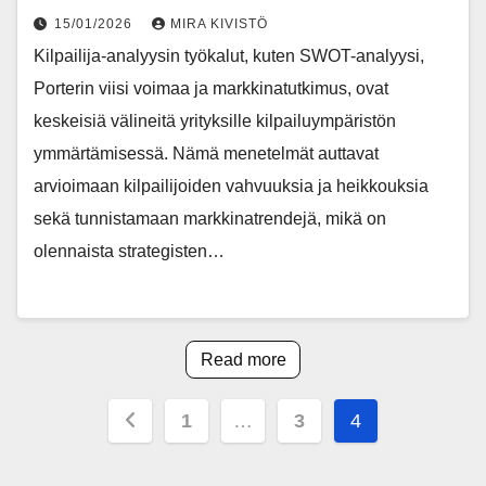
15/01/2026
MIRA KIVISTÖ
Kilpailija-analyysin työkalut, kuten SWOT-analyysi,
Porterin viisi voimaa ja markkinatutkimus, ovat
keskeisiä välineitä yrityksille kilpailuympäristön
ymmärtämisessä. Nämä menetelmät auttavat
arvioimaan kilpailijoiden vahvuuksia ja heikkouksia
sekä tunnistamaan markkinatrendejä, mikä on
olennaista strategisten…
Read more
Posts
1
…
3
4
pagination