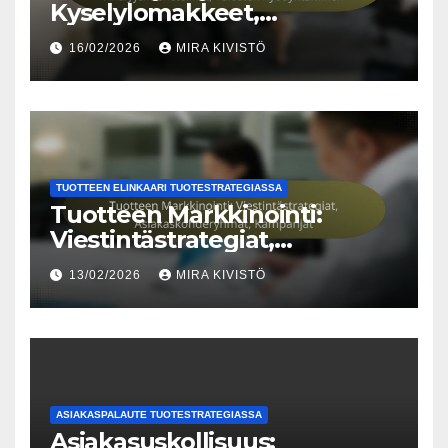
Kyselylomakkeet,
Analyysimenetelmät,
16/02/2026
MIRA KIVISTÖ
Tulosten hyödyntäminen
TUOTTEEN ELINKAARI TUOTESTRATEGIASSA
Tuotteen Markkinointi:
Viestintästrategiat,
Asiakaskohderyhmät,
13/02/2026
MIRA KIVISTÖ
Kampanjat
ASIAKASPALAUTE TUOTESTRATEGIASSA
Asiakasuskollisuus: