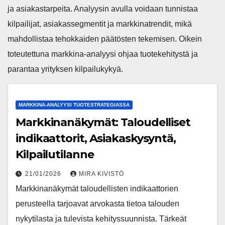
ja asiakastarpeita. Analyysin avulla voidaan tunnistaa
kilpailijat, asiakassegmentit ja markkinatrendit, mikä
mahdollistaa tehokkaiden päätösten tekemisen. Oikein
toteutettuna markkina-analyysi ohjaa tuotekehitystä ja
parantaa yrityksen kilpailukykyä.
MARKKINA-ANALYYSI TUOTESTRATEGIASSA
Markkinanäkymät: Taloudelliset
indikaattorit, Asiakaskysyntä,
Kilpailutilanne
21/01/2026
MIRA KIVISTÖ
Markkinanäkymät taloudellisten indikaattorien
perusteella tarjoavat arvokasta tietoa talouden
nykytilasta ja tulevista kehityssuunnista. Tärkeät