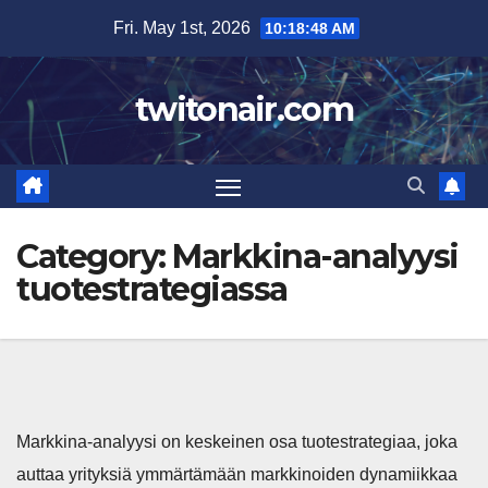
Skip
Fri. May 1st, 2026
10:18:49 AM
to
content
twitonair.com
Category:
Markkina-analyysi
tuotestrategiassa
Markkina-analyysi on keskeinen osa tuotestrategiaa, joka
auttaa yrityksiä ymmärtämään markkinoiden dynamiikkaa