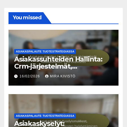
You missed
ASIAKASPALAUTE TUOTESTRATEGIASSA
Asiakassuhteiden Hallinta:
Crm-järjestelmät,
Asiakastiedot, Vuorovaikutus
16/02/2026
MIRA KIVISTÖ
ASIAKASPALAUTE TUOTESTRATEGIASSA
Asiakaskyselyt: