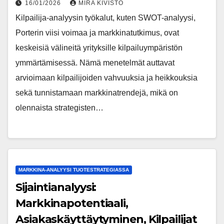
16/01/2026
MIRA KIVISTÖ
Kilpailija-analyysin työkalut, kuten SWOT-analyysi,
Porterin viisi voimaa ja markkinatutkimus, ovat
keskeisiä välineitä yrityksille kilpailuympäristön
ymmärtämisessä. Nämä menetelmät auttavat
arvioimaan kilpailijoiden vahvuuksia ja heikkouksia
sekä tunnistamaan markkinatrendejä, mikä on
olennaista strategisten…
MARKKINA-ANALYYSI TUOTESTRATEGIASSA
Sijaintianalyysi:
Markkinapotentiaali,
Asiakaskäyttäytyminen, Kilpailijat